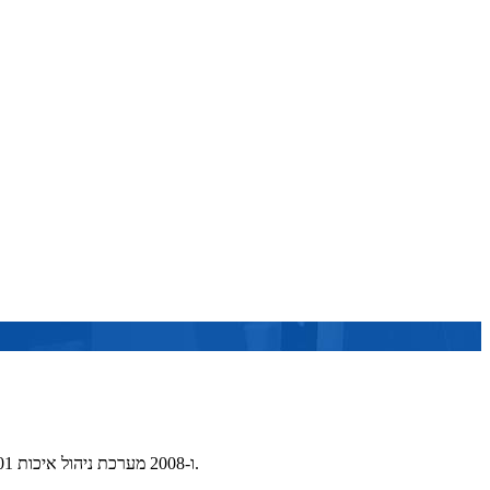
Cuishi עיבד פתרונות עבור משתמשים גלובליים.אנו משתפים פעולה עם מותגים מפורסמים בינלאומיים, וכו 'כל התהליכים שלנו לדבוק בקפדנות IS09001 ו-2008 מערכת ניהול איכות.