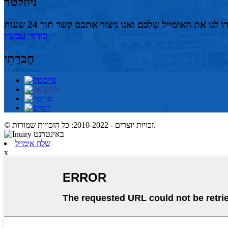
ניוזלטר
בירור עכשיו
חֶברָתִי
© זכויות יוצרים - 2010-2022: כל הזכויות שמורות.
שלח אימייל
x