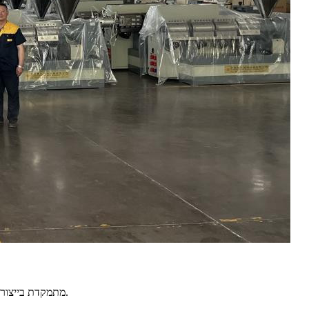
Qingdao Cuishi מכונות פלסטיק Co., Ltd מתמקדת בייצור טכנולוגיית מכונות שחול מפלסטיק, בעיקר לייצור צינורות פלסטיק, פרופיל, מכונת גיליון ומכונת מחזור.