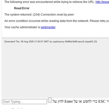
י לסגור