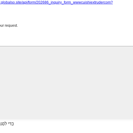
לחץ על Enter כדי לחפש או על ESC כד