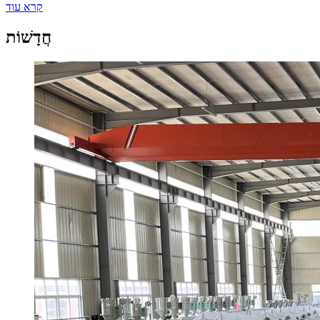
קרא עוד
חֲדָשׁוֹת