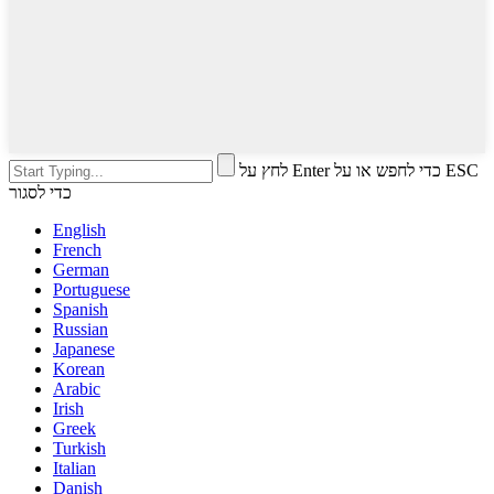
לחץ על Enter כדי לחפש או על ESC
כדי לסגור
English
French
German
Portuguese
Spanish
Russian
Japanese
Korean
Arabic
Irish
Greek
Turkish
Italian
Danish