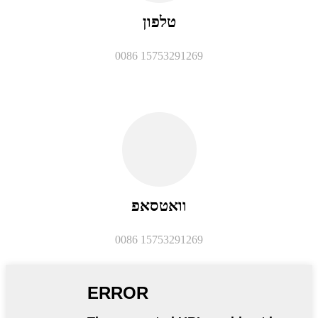
טלפון
0086 15753291269
וואטסאפ
0086 15753291269