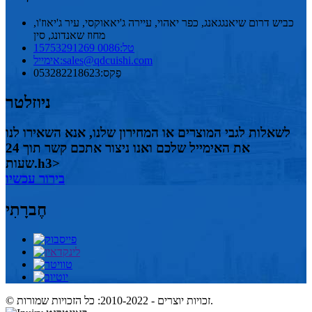
כביש דרום שיאנגגאנג, כפר יאהוי, עיירה ג'יאאוקסי, עיר ג'יאוז'ו,
מחוז שאנדונג, סין
טל:
0086 15753291269
sales@qdcuishi.com
אימייל:
פַקס:
053282218623
ניוזלטר
לשאלות לגבי המוצרים או המחירון שלנו, אנא השאירו לנו
את האימייל שלכם ואנו ניצור אתכם קשר תוך 24
שעות.h3>
בירור עכשיו
חֶברָתִי
© זכויות יוצרים - 2010-2022: כל הזכויות שמורות.