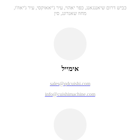
כביש דרום שיאנגגאנג, כפר יאהוי, עיר ג'יאאוקסי, עיר ג'יאוז'ו,
מחוז שאנדונג, סין
אימייל
sales@qdcuishi.com
info@cuishimachine.com